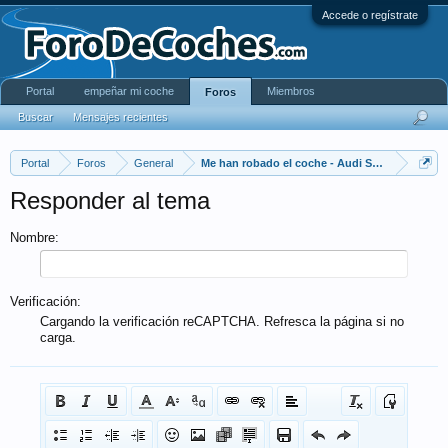
Accede o regístrate
Portal
empeñar mi coche
Miembros
Foros
Buscar
Mensajes recientes
Portal
Foros
General
Me han robado el coche - Audi S3 negro - 38
Responder al tema
Nombre:
Verificación:
Cargando la verificación reCAPTCHA. Refresca la página si no
carga.