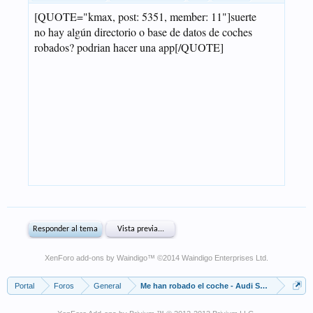
XenForo add-ons by Waindigo
™ ©2014
Waindigo Enterprises Ltd
.
Portal
Foros
General
Me han robado el coche - Audi S3 negro - 38