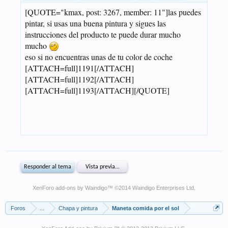
XenForo add-ons by Waindigo
™ ©2014
Waindigo Enterprises Ltd
.
Foros
...
Chapa y pintura
Maneta comida por el sol