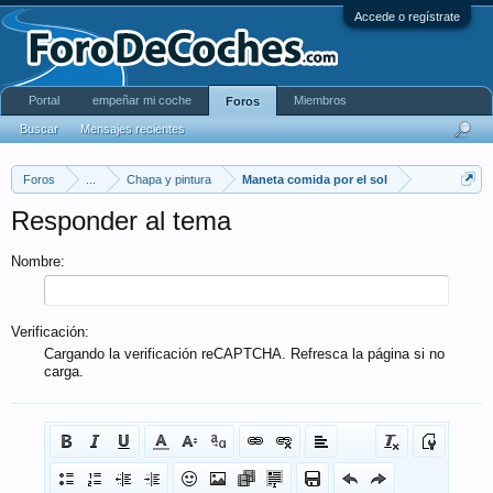
Accede o regístrate
Portal
empeñar mi coche
Miembros
Foros
Buscar
Mensajes recientes
Foros
...
Chapa y pintura
Maneta comida por el sol
Responder al tema
Nombre:
Verificación:
Cargando la verificación reCAPTCHA. Refresca la página si no
carga.