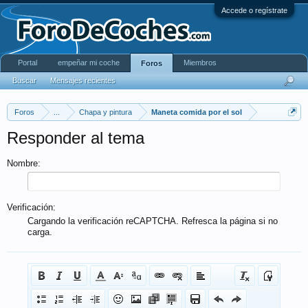
Accede o regístrate
Portal
empeñar mi coche
Miembros
Foros
Buscar
Mensajes recientes
Foros
...
Chapa y pintura
Maneta comida por el sol
Responder al tema
Nombre:
Verificación:
Cargando la verificación reCAPTCHA. Refresca la página si no
carga.