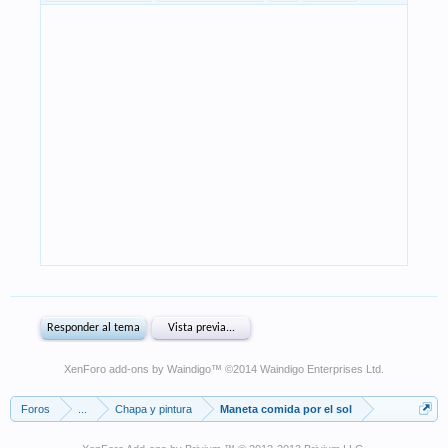
XenForo add-ons by Waindigo
™ ©2014
Waindigo Enterprises Ltd
.
Foros
...
Chapa y pintura
Maneta comida por el sol