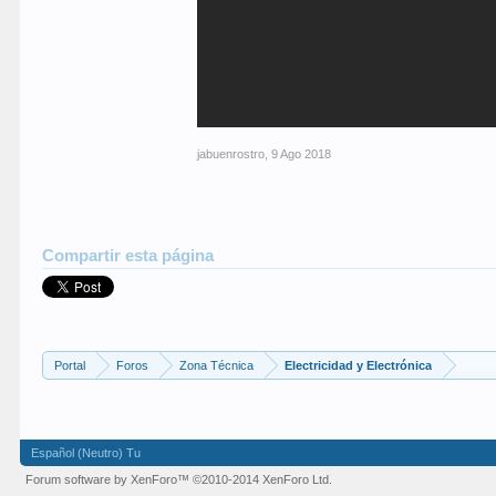
jabuenrostro
,
9 Ago 2018
Compartir esta página
Portal
Foros
Zona Técnica
Electricidad y Electrónica
Español (Neutro) Tu
Forum software by XenForo™
©2010-2014 XenForo Ltd.