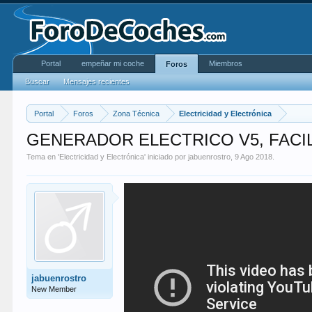
Portal
empeñar mi coche
Miembros
Foros
Buscar
Mensajes recientes
Portal
Foros
Zona Técnica
Electricidad y Electrónica
GENERADOR ELECTRICO V5, FACIL
Tema en '
Electricidad y Electrónica
' iniciado por
jabuenrostro
,
9 Ago 2018
.
jabuenrostro
New Member