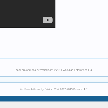
XenForo add-ons by Waindigo
™ ©2014
Waindigo Enterprises Ltd
.
XenForo Add-ons by Brivium ™ © 2012-2013 Brivium LLC.