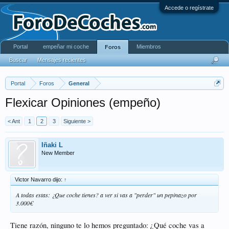
Accede o regístrate
Portal
empeñar mi coche
Miembros
Foros
Buscar
Mensajes recientes
Portal
Foros
General
Flexicar Opiniones (empeño)
< Ant
1
2
3
Siguiente >
Iñaki L
New Member
Victor Navarro dijo:
↑
A todas estas: ¿Que coche tienes? a ver si vas a "perder" un pepinazo por
3.000€
Tiene razón, ninguno te lo hemos preguntado: ¿Qué coche vas a