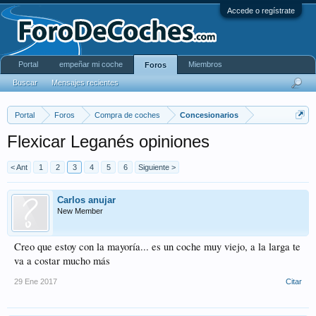
Accede o regístrate
Portal
empeñar mi coche
Miembros
Foros
Buscar
Mensajes recientes
Portal
Foros
Compra de coches
Concesionarios
Flexicar Leganés opiniones
< Ant
1
2
3
4
5
6
Siguiente >
Carlos anujar
New Member
Creo que estoy con la mayoría... es un coche muy viejo, a la larga te
va a costar mucho más
29 Ene 2017
Citar