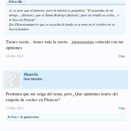
Aritza dijo:
↑
sí, es peor que el anterior, pero la música es pegadiza: "Te acuerdas de mi
amigo... (flexicar), que se llama Rodrigo (flexicar), pues ya vendió su coche... y
lo hizo en Flexicar"
Ese Fleeexicaaaarrrr que se escucha de fondo se te mete en el cerebro no se
borra hombre
Tienes razón... tienes toda la razón... jajajajajajaja coincido con tus
opiniones
14 Mar 2017
Citar
Abarrús
New Member
Perdonen que me salga del tema, pero ¿Que opiniones tenéis del
empeño de coches en Flexicar?
17 Mar 2017
Citar
A
Iñaki L
le gusta esto.