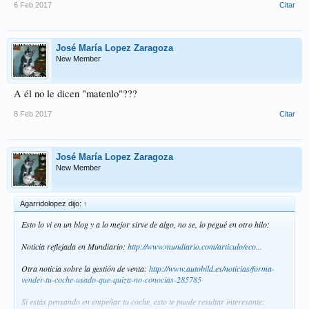
6 Feb 2017
Citar
José María Lopez Zaragoza
New Member
A él no le dicen "matenlo"???
8 Feb 2017
Citar
José María Lopez Zaragoza
New Member
Agarridolopez dijo:
↑
Esto lo vi en un blog y a lo mejor sirve de algo, no se, lo pegué en otro hilo:
Noticia reflejada en Mundiario:
http://www.mundiario.com/articulo/eco...
Otra noticia sobre la gestión de venta:
http://www.autobild.es/noticias/forma-
vender-tu-coche-usado-que-quiza-no-conocias-285785
Si estás pensando en empeñar tu coche, esto te puede resultar interesante: