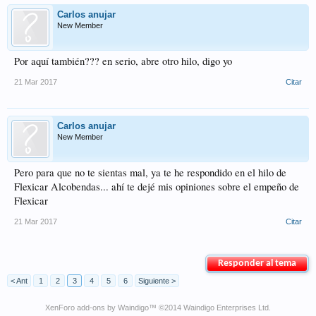
Carlos anujar
New Member
Por aquí también??? en serio, abre otro hilo, digo yo
21 Mar 2017
Citar
Carlos anujar
New Member
Pero para que no te sientas mal, ya te he respondido en el hilo de
Flexicar Alcobendas... ahí te dejé mis opiniones sobre el empeño de
Flexicar
21 Mar 2017
Citar
Responder al tema
< Ant
1
2
3
4
5
6
Siguiente >
XenForo add-ons by Waindigo
™ ©2014
Waindigo Enterprises Ltd
.