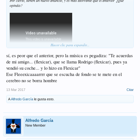
Por cierto, tienen un nuevo anuncio, y es más atorrante que el anterior ¿Que
opináis?
Hacer clic para expandir...
sí, es peor que el anterior, pero la música es pegadiza: "Te acuerdas
de mi amigo... (flexicar), que se llama Rodrigo (flexicar), pues ya
vendió su coche... y lo hizo en Flexicar"
Ese Fleeexicaaaarrrr que se escucha de fondo se te mete en el
cerebro no se borra hombre
13 Mar 2017
Citar
A
Alfredo García
le gusta esto.
Alfredo García
New Member