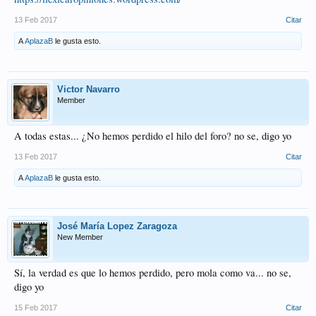
13 Feb 2017
Citar
A
AplazaB
le gusta esto.
Victor Navarro
Member
A todas estas... ¿No hemos perdido el hilo del foro? no se, digo yo
13 Feb 2017
Citar
A
AplazaB
le gusta esto.
José María Lopez Zaragoza
New Member
Sí, la verdad es que lo hemos perdido, pero mola como va... no se,
digo yo
15 Feb 2017
Citar