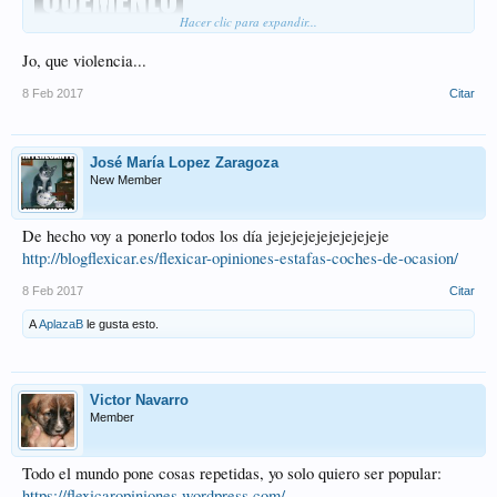
Hacer clic para expandir...
Quemenlooooooooo
Jo, que violencia...
8 Feb 2017
Citar
José María Lopez Zaragoza
New Member
De hecho voy a ponerlo todos los día jejejejejejejejejeje
http://blogflexicar.es/flexicar-opiniones-estafas-coches-de-ocasion/
8 Feb 2017
Citar
A
AplazaB
le gusta esto.
Victor Navarro
Member
Todo el mundo pone cosas repetidas, yo solo quiero ser popular:
https://flexicaropiniones.wordpress.com/