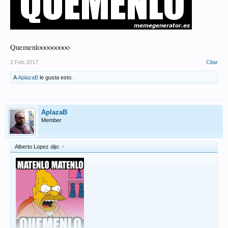
Quemenlooooooooo
2 Feb 2017
Citar
A
AplazaB
le gusta esto.
AplazaB
Member
Alberto Lopez dijo:
↑