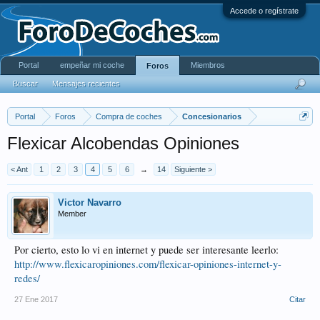
Accede o regístrate
Portal
empeñar mi coche
Miembros
Foros
Buscar
Mensajes recientes
Portal
Foros
Compra de coches
Concesionarios
Flexicar Alcobendas Opiniones
< Ant
1
2
3
4
5
6
→
14
Siguiente >
Victor Navarro
Member
Por cierto, esto lo vi en internet y puede ser interesante leerlo:
http://www.flexicaropiniones.com/flexicar-opiniones-internet-y-
redes/
27 Ene 2017
Citar