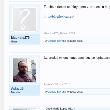
También tienen un blog, pero claro, en su blog
http://blogflexicar.es/
Mauricio275
,
29 Nov 2016
Mauricio275
A
Claudio Bayona
le gusta esto.
Guest
La verdad es que tengo muy buenas opiniones
AplazaB
,
30 Nov 2016
AplazaB
A
Claudio Bayona
le gusta esto.
Member
José María Lopez dijo:
↑