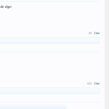
 de algo:
#9
Citar
#10
Citar