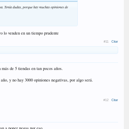
isa. Tenía dudas, porque hay muchas opiniones de
uro lo venden en un tiempo prudente
#11
Citar
 más de 5 tiendas en tan pocos años.
 año, y no hay 3000 opiniones negativas, por algo será.
#12
Citar
van a poner pegas por eso