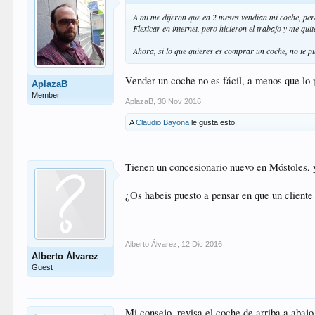
A mi me dijeron que en 2 meses vendían mi coche, pe
Flexicar en internet, pero hicieron el trabajo y me quit
Ahora, si lo que quieres es comprar un coche, no te
Vender un coche no es fácil, a menos que lo p
AplazaB
Member
AplazaB
,
30 Nov 2016
A
Claudio Bayona
le gusta esto.
Tienen un concesionario nuevo en Móstoles, 
¿Os habeis puesto a pensar en que un cliente 
Alberto Álvarez
,
12 Dic 2016
Alberto Álvarez
Guest
Mi consejo, revisa el coche de arriba a abajo