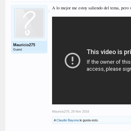
A lo mejor me estoy saliendo del tema, pero 
Mauricio275
Guest
Mauricio275
,
29 Nov 2016
A
Claudio Bayona
le gusta esto.