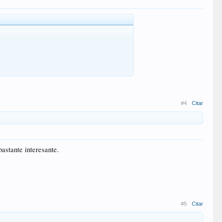
#4
Citar
bastante interesante.
#5
Citar