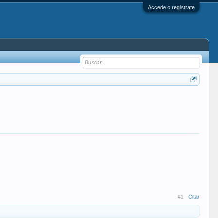
Accede o regístrate
#1
Citar