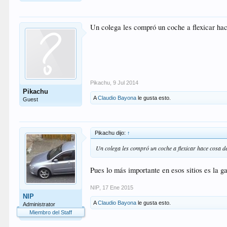
Un colega les compró un coche a flexicar hac
Pikachu
,
9 Jul 2014
Pikachu
A
Claudio Bayona
le gusta esto.
Guest
Pikachu dijo:
↑
Un colega les compró un coche a flexicar hace cosa d
Pues lo más importante en esos sitios es la ga
NIP
,
17 Ene 2015
NIP
A
Claudio Bayona
le gusta esto.
Administrator
Miembro del Staff