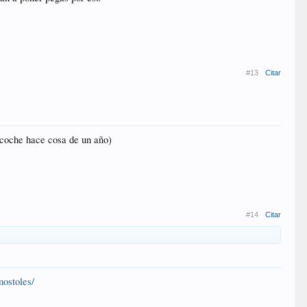
#13
Citar
 coche hace cosa de un año)
#14
Citar
mostoles/