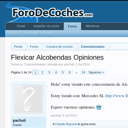
Portal
empeñar mi coche
Miembros
Foros
Buscar
Mensajes recientes
Portal
Foros
Compra de coches
Concesionarios
Flexicar Alcobendas Opiniones
Tema en '
Concesionarios
' iniciado por
pachuli
,
3 Jul 2014
.
Página 1 de 14
1
2
3
4
5
6
→
14
Siguiente >
Hola! estoy viendo este concesionario de Al
Estoy viendo este Mercedes SL
http://www.f
Espero vuestras opiniones
pachuli
,
3 Jul 2014
pachuli
A
Claudio Bayona
le gusta esto.
Guest