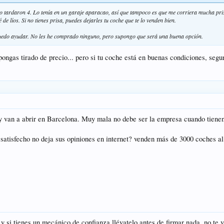
ro tardaron 4. Lo tenía en un garaje aparacao, así que tampoco es que me corriera mucha pr
é de líos. Si no tienes prisa, puedes dejarles tu coche que te lo venden bien.
 puedo ayudar. No les he comprado ninguno, pero supongo que será una buena opción.
ongas tirado de precio... pero si tu coche está en buenas condiciones, seg
y van a abrir en Barcelona. Muy mala no debe ser la empresa cuando tienen
satisfecho no deja sus opiniones en internet? venden más de 3000 coches al
 y si tienes un mecánico de confianza llévatelo antes de firmar nada, no te 