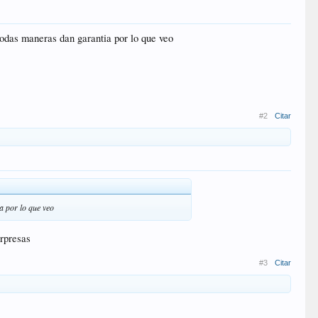
todas maneras dan garantia por lo que veo
#2
Citar
a por lo que veo
orpresas
#3
Citar