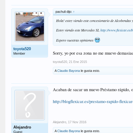
pachuli dijo:
↑
Hola! estoy viendo este concesionario de Alcobendas 
Estoy viendo este Mercedes SL
http://www.flexicar.es
Espero vuestras opiniones
toyota520
Sorry, yo por esa zona no me muevo demasiad
Member
toyota520
,
21 Ene 2015
A
Claudio Bayona
le gusta esto.
Acaban de sacar un nuevo Préstamo rápido, o a
http://blogflexicar.es/prestamo-rapido-flexica
Alejandro
,
17 Nov 2016
Alejandro
A
Claudio Bayona
le gusta esto.
Guest