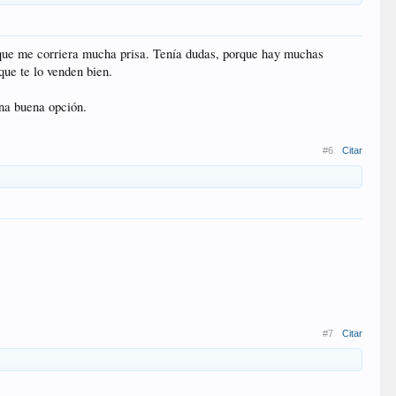
 que me corriera mucha prisa. Tenía dudas, porque hay muchas
 que te lo venden bien.
una buena opción.
#6
Citar
#7
Citar