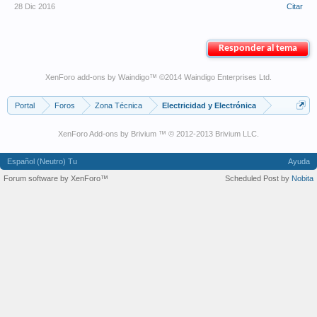
28 Dic 2016
Citar
Responder al tema
XenForo add-ons by Waindigo
™ ©2014
Waindigo Enterprises Ltd
.
Portal
Foros
Zona Técnica
Electricidad y Electrónica
XenForo Add-ons by Brivium ™ © 2012-2013 Brivium LLC.
Español (Neutro) Tu
Ayuda
Forum software by XenForo™
Scheduled Post by
Nobita