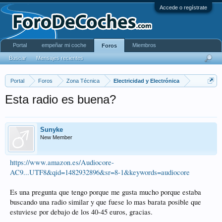
Accede o regístrate
Portal
empeñar mi coche
Miembros
Foros
Buscar
Mensajes recientes
Portal
Foros
Zona Técnica
Electricidad y Electrónica
Esta radio es buena?
Sunyke
New Member
https://www.amazon.es/Audiocore-
AC9...UTF8&qid=1482932896&sr=8-1&keywords=audiocore
Es una pregunta que tengo porque me gusta mucho porque estaba
buscando una radio similar y que fuese lo mas barata posible que
estuviese por debajo de los 40-45 euros, gracias.