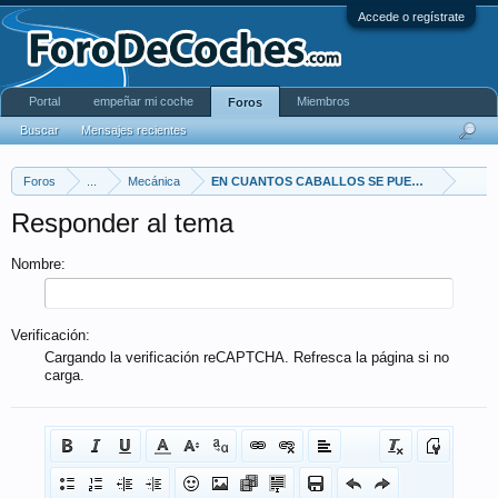
Accede o regístrate
Portal
empeñar mi coche
Miembros
Foros
Buscar
Mensajes recientes
Foros
...
Mecánica
EN CUANTOS CABALLOS SE PUEDE PONER UN 
Responder al tema
Nombre:
Verificación:
Cargando la verificación reCAPTCHA. Refresca la página si no
carga.