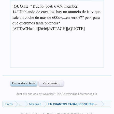
XenForo add-ons by Waindigo
™ ©2014
Waindigo Enterprises Ltd
.
Foros
...
Mecánica
EN CUANTOS CABALLOS SE PUEDE PONER UN 