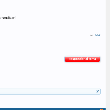
eneralizar!
#2
Citar
Responder al tema