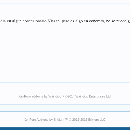
cia en algun concesionario Nissan, pero es algo en concreto, no se puede g
XenForo add-ons by Waindigo
™ ©2014
Waindigo Enterprises Ltd
.
XenForo Add-ons by Brivium ™ © 2012-2013 Brivium LLC.