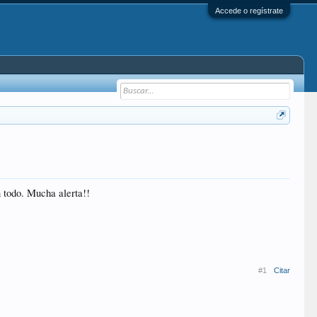
Accede o regístrate
n todo. Mucha alerta!!
#1
Citar