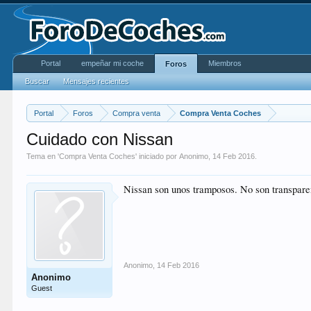
Portal
empeñar mi coche
Miembros
Foros
Buscar
Mensajes recientes
Portal
Foros
Compra venta
Compra Venta Coches
Cuidado con Nissan
Tema en '
Compra Venta Coches
' iniciado por
Anonimo
,
14 Feb 2016
.
Nissan son unos tramposos. No son transparen
Anonimo
,
14 Feb 2016
Anonimo
Guest