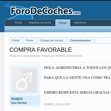
Portal
empeñar mi coche
Miembros
Foros
Buscar
Mensajes recientes
Portal
Foros
Compra de coches
Concesionarios
COMPRA FAVORABLE
Tema en '
Concesionarios
' iniciado por
ROBER
,
26 Feb 2015
.
HOLA AGREDECERIA A TODOS LOS Q
PARA QUE LA GENTE VEA COMO TR
ESPERO RESPUESTA SERIAS GRACIAS.
ROBER
New Member
ROBER
,
26 Feb 2015