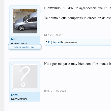
Bienvenido ROBER, te agradecería que utiliza
Te animo a que compartas la dirección de est
NIP
,
26 Feb 2015
NIP
A
Rojoferrari
le gusta esto.
Administrator
Miembro del Staff
Hola por mi parte muy bien con ellos nunca 
romi
,
27 Feb 2015
romi
New Member