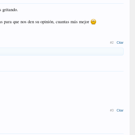
s gritando.
tas para que nos den su opinión, cuantas más mejor
#2
Citar
#3
Citar