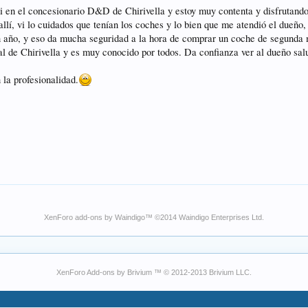
en el concesionario D&D de Chirivella y estoy muy contenta y disfrutando
allí, vi lo cuidados que tenían los coches y lo bien que me atendió el dueño
 año, y eso da mucha seguridad a la hora de comprar un coche de segunda
al de Chirivella y es muy conocido por todos. Da confianza ver al dueño sa
 la profesionalidad.
XenForo add-ons by Waindigo
™ ©2014
Waindigo Enterprises Ltd
.
XenForo Add-ons by Brivium ™ © 2012-2013 Brivium LLC.