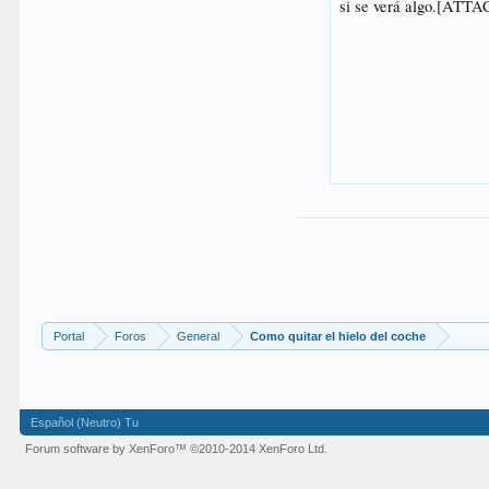
Portal
Foros
General
Como quitar el hielo del coche
Español (Neutro) Tu
Forum software by XenForo™
©2010-2014 XenForo Ltd.