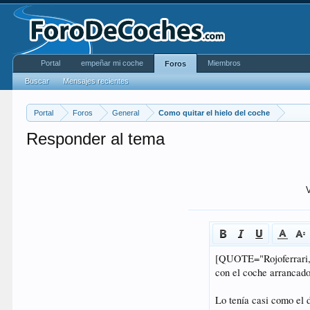
Portal
empeñar mi coche
Miembros
Foros
Buscar
Mensajes recientes
Portal
Foros
General
Como quitar el hielo del coche
Responder al tema
V