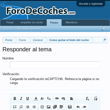
Accede o regístrate
Portal
empeñar mi coche
Miembros
Foros
Buscar
Mensajes recientes
Portal
Foros
General
Como quitar el hielo del coche
Responder al tema
Nombre:
Verificación:
Cargando la verificación reCAPTCHA. Refresca la página si no
carga.