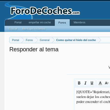
Portal
empeñar mi coche
Miembros
Foros
Buscar
Mensajes recientes
Portal
Foros
General
Como quitar el hielo del coche
Responder al tema
V