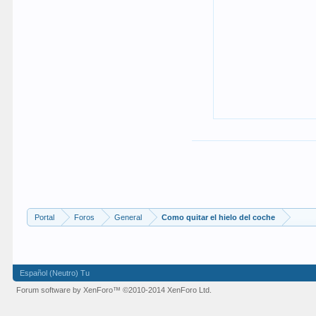
Portal
Foros
General
Como quitar el hielo del coche
Español (Neutro) Tu
Forum software by XenForo™
©2010-2014 XenForo Ltd.