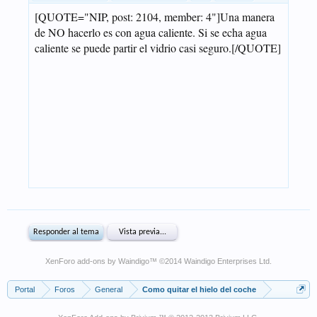
XenForo add-ons by Waindigo
™ ©2014
Waindigo Enterprises Ltd
.
Portal
Foros
General
Como quitar el hielo del coche