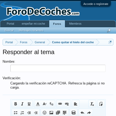
Accede o regístrate
Portal
empeñar mi coche
Miembros
Foros
Buscar
Mensajes recientes
Portal
Foros
General
Como quitar el hielo del coche
Responder al tema
Nombre:
Verificación:
Cargando la verificación reCAPTCHA. Refresca la página si no
carga.