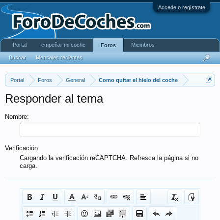
Accede o regístrate
Portal
empeñar mi coche
Miembros
Foros
Buscar
Mensajes recientes
Portal
Foros
General
Como quitar el hielo del coche
Responder al tema
Nombre:
Verificación:
Cargando la verificación reCAPTCHA. Refresca la página si no
carga.