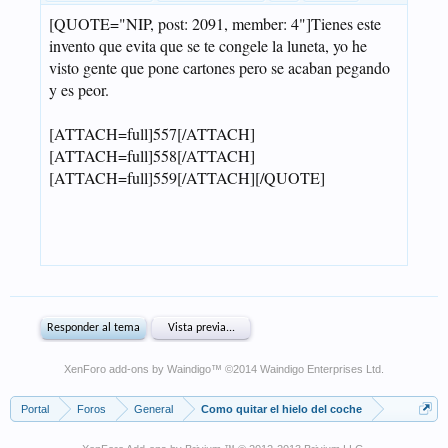
XenForo add-ons by Waindigo
™ ©2014
Waindigo Enterprises Ltd
.
Portal
Foros
General
Como quitar el hielo del coche