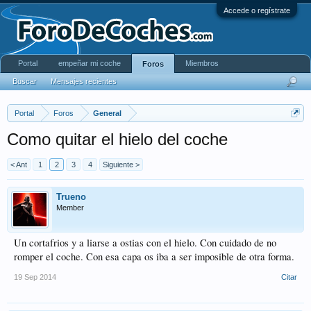
Accede o regístrate
Portal
empeñar mi coche
Miembros
Foros
Buscar
Mensajes recientes
Portal
Foros
General
Como quitar el hielo del coche
< Ant
1
2
3
4
Siguiente >
Trueno
Member
Un cortafrios y a liarse a ostias con el hielo. Con cuidado de no
romper el coche. Con esa capa os iba a ser imposible de otra forma.
19 Sep 2014
Citar