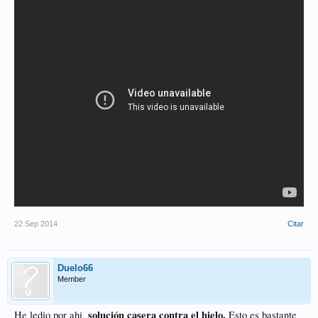
22 Sep 2014
Citar
Duelo66
Member
solución casera contra el hielo.
He ledio por ahi.
Esto es bastante