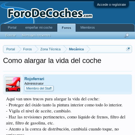
Accede o regístrate
Portal
empeñar mi coche
Miembros
Foros
Buscar
Mensajes recientes
Portal
Foros
Zona Técnica
Mecánica
Como alargar la vida del coche
Rojoferrari
Administrator
Miembro del Staff
Aquí van unos trucos para alargar la vida del coche:
- Proteger del óxido tanto la pintura interior como todo lo interior.
- Vigila el nivel de aceite, cambialo.
- Haz las revisiones pertinenetes, como líquido de frenos, filtro del
aire, filtro de gasolina, etc.
- Atento a la correa de distribución, cambialá cuando toque, no
arriesgues.