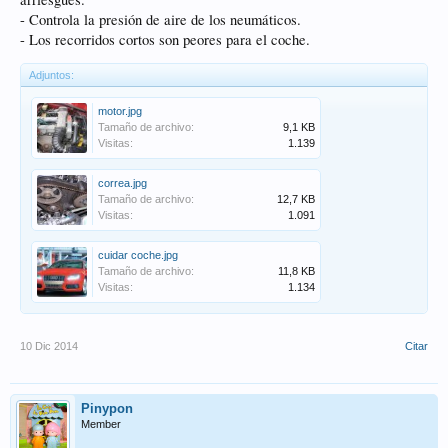
- Controla la presión de aire de los neumáticos.
- Los recorridos cortos son peores para el coche.
Adjuntos:
motor.jpg
Tamaño de archivo:
9,1 KB
Visitas:
1.139
correa.jpg
Tamaño de archivo:
12,7 KB
Visitas:
1.091
cuidar coche.jpg
Tamaño de archivo:
11,8 KB
Visitas:
1.134
10 Dic 2014
Citar
Pinypon
Member