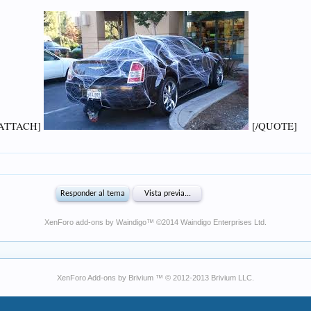
XenForo add-ons by Waindigo
™ ©2014
Waindigo Enterprises Ltd
.
XenForo Add-ons by Brivium ™ © 2012-2013 Brivium LLC.