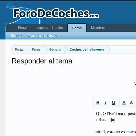
Portal
empeñar mi coche
Miembros
Foros
Buscar
Mensajes recientes
Portal
Foros
General
Coches de halloween
Responder al tema
V