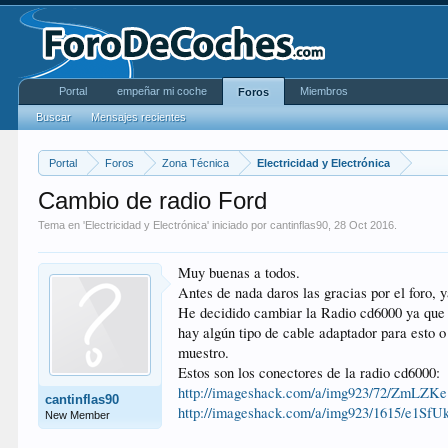
Portal
empeñar mi coche
Miembros
Foros
Buscar
Mensajes recientes
Portal
Foros
Zona Técnica
Electricidad y Electrónica
Cambio de radio Ford
Tema en '
Electricidad y Electrónica
' iniciado por
cantinflas90
,
28 Oct 2016
.
Muy buenas a todos.
Antes de nada daros las gracias por el foro,
He decidido cambiar la Radio cd6000 ya que m
hay algún tipo de cable adaptador para esto o 
muestro.
Estos son los conectores de la radio cd6000:
http://imageshack.com/a/img923/72/ZmLZKe
cantinflas90
http://imageshack.com/a/img923/1615/e1SfU
New Member