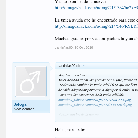
Y estos son los de la nueva:
http://imageshack.com/a/img921/1584/hc2kF3
La unica ayuda que he encontrado para esto e
http://imageshack.com/a/img921/7546/RYkYf
Muchas gracias por vuestra paciencia y un a
cantinflas90
,
28 Oct 2016
cantinflas90 dijo:
↑
Muy buenas a todos.
Antes de nada daros las gracias por el foro, ya me ha
He decidido cambiar la Radio cd6000 ya que me lleva d
de cable adaptador para esto o algo por el estilo, si 
Estos son los conectores de la radio cd6000:
http://imageshack.com/a/img923/72/ZmLZKe.png
Jaloga
http://imageshack.com/a/img923/1615/e1SfUk.png
New Member
Y estos son los de la nueva:
http://imageshack.com/a/img921/1584/hc2kF3.png
Hola , para esto:
La unica ayuda que he encontrado para esto es esto, 
http://imageshack.com/a/img921/7546/RYkYfI.png