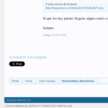
Y estos son los de la nueva:
Muchas gracias por vuestra paciencia y un abrazo
http://imageshack.com/a/img921/1584/hc2kF3.png
Sí que los hay puedes llegarte algún centro co
Saludos
Jaloga
,
29 Oct 2016
Compartir esta página
Portal
Foros
Zona Técnica
Electricidad y Electrónica
Español (Neutro) Tu
Forum software by XenForo™
©2010-2014 XenForo Ltd.