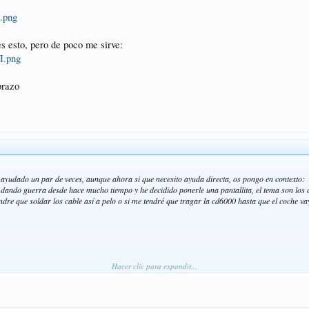
.png
s esto, pero de poco me sirve:
I.png
brazo
 ayudado un par de veces, aunque ahora si que necesito ayuda directa, os pongo en contexto:
ando guerra desde hace mucho tiempo y he decidido ponerle una pantallita, el tema son los con
tendre que soldar los cable así a pelo o si me tendré que tragar la cd6000 hasta que el coche v
Hacer clic para expandir...
pero de poco me sirve: