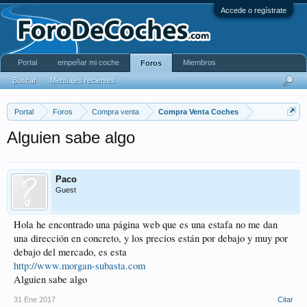
Accede o regístrate
Portal
empeñar mi coche
Miembros
Foros
Buscar
Mensajes recientes
Portal
Foros
Compra venta
Compra Venta Coches
Alguien sabe algo
Paco
Guest
Hola he encontrado una página web que es una estafa no me dan
una dirección en concreto, y los precios están por debajo y muy por
debajo del mercado, es esta
http://www.morgan-subasta.com
Alguien sabe algo
31 Ene 2017
Citar