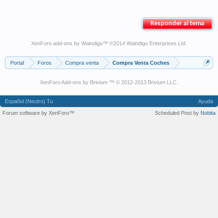
Responder al tema
XenForo add-ons by Waindigo
™ ©2014
Waindigo Enterprises Ltd
.
Portal
Foros
Compra venta
Compra Venta Coches
XenForo Add-ons by Brivium ™ © 2012-2013 Brivium LLC.
Español (Neutro) Tu
Ayuda
Forum software by XenForo™
Scheduled Post by
Nobita