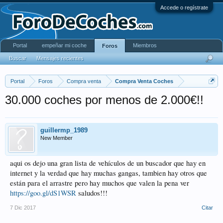
Accede o regístrate
Portal
empeñar mi coche
Miembros
Foros
Buscar
Mensajes recientes
Portal
Foros
Compra venta
Compra Venta Coches
30.000 coches por menos de 2.000€!!
guillermp_1989
New Member
aqui os dejo una gran lista de vehículos de un buscador que hay en
internet y la verdad que hay muchas gangas, tambien hay otros que
están para el arrastre pero hay muchos que valen la pena ver
https://goo.gl/dS1WSR
saludos!!!
7 Dic 2017
Citar