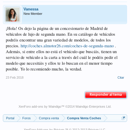
Vanessa
New Member
¡Hola! Os dejo la página de un concesionario de Madrid de
vehículos de lujo de segunda mano. En su catálogo de vehículos
podréis encontrar una gran variedad de modelos, de todos los
precios.
http://coches.almotor26.com/coches-de-segunda-mano
.
Además, si entre ellos no está el vehículo que buscáis, tienen un
servicio de vehículo a la carta a través del cuál le podéis pedir el
modelo que necesitáis y ellos te lo buscan en el menor tiempo
posible. Yo lo recomiendo mucho, la verdad.
23 Feb 2018
Citar
Responder al tema
XenForo add-ons by Waindigo
™ ©2014
Waindigo Enterprises Ltd
.
Portal
Foros
Compra venta
Compra Venta Coches
XenForo Add-ons by Brivium ™ © 2012-2013 Brivium LLC.