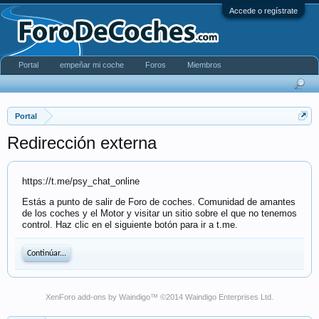
Accede o regístrate
Portal
empeñar mi coche
Foros
Miembros
Portal
Redirección externa
https://t.me/psy_chat_online
Estás a punto de salir de Foro de coches. Comunidad de amantes
de los coches y el Motor y visitar un sitio sobre el que no tenemos
control. Haz clic en el siguiente botón para ir a t.me.
Continúar...
XenForo add-ons by Waindigo
™ ©2014
Waindigo Enterprises Ltd
.