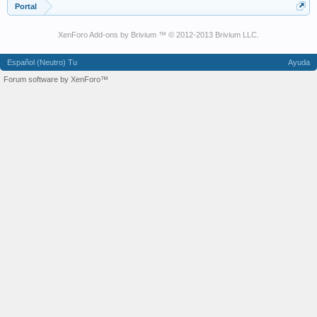
Portal
XenForo Add-ons by Brivium ™ © 2012-2013 Brivium LLC.
Español (Neutro) Tu
Ayuda
Forum software by XenForo™