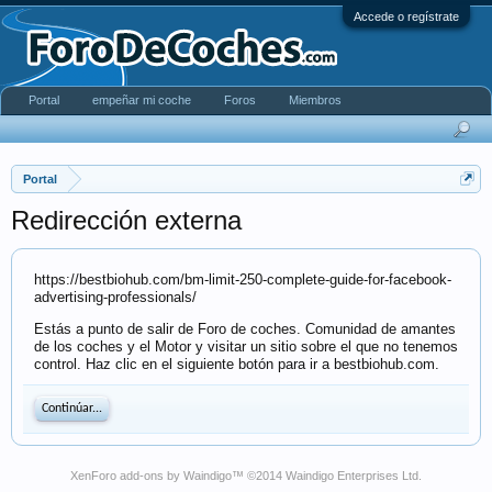
Accede o regístrate
Portal
empeñar mi coche
Foros
Miembros
Portal
Redirección externa
https://bestbiohub.com/bm-limit-250-complete-guide-for-facebook-
advertising-professionals/
Estás a punto de salir de Foro de coches. Comunidad de amantes
de los coches y el Motor y visitar un sitio sobre el que no tenemos
control. Haz clic en el siguiente botón para ir a bestbiohub.com.
Continúar...
XenForo add-ons by Waindigo
™ ©2014
Waindigo Enterprises Ltd
.