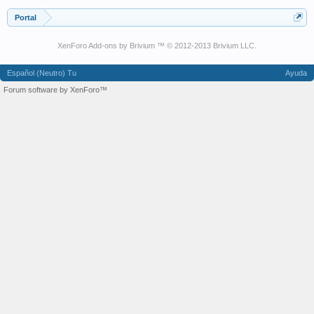
Portal
XenForo Add-ons by Brivium ™ © 2012-2013 Brivium LLC.
Español (Neutro) Tu
Ayuda
Forum software by XenForo™