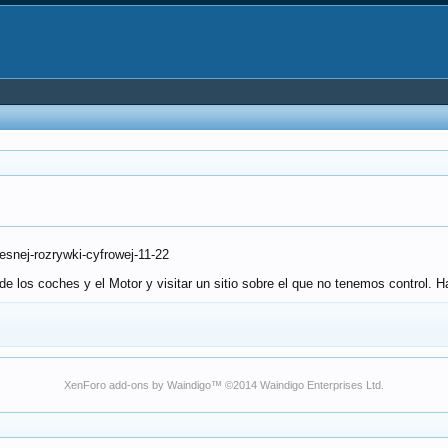
esnej-rozrywki-cyfrowej-11-22
os coches y el Motor y visitar un sitio sobre el que no tenemos control. Haz 
XenForo add-ons by Waindigo
™ ©2014
Waindigo Enterprises Ltd
.