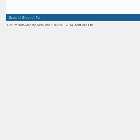
Español (Neutro) Tu
Forum software by XenForo™
©2010-2014 XenForo Ltd.