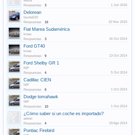
Marta
1 Jun 2016
Respuestas:
3
Delorean
toyota520
10 Nov 2015
Respuestas:
16
Fiat Marea Sudamérica
kmax
16 Oct 2014
Respuestas:
3
Ford GT40
kmax
13 Oct 2014
Respuestas:
9
Ford Shelby GR 1
NIP
5 Oct 2014
Respuestas:
4
Cadillac CIEN
NIP
1 Oct 2014
Respuestas:
6
Dodge tomahawk
NIP
1 Oct 2014
Respuestas:
10
¿Cómo saber si un coche es importado?
admin
29 Ago 2014
Respuestas:
4
Pontiac Firebird