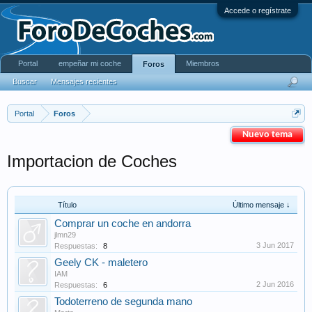
Accede o regístrate
Portal
empeñar mi coche
Miembros
Foros
Buscar
Mensajes recientes
Portal
Foros
Nuevo tema
Importacion de Coches
Título
Último mensaje ↓
Comprar un coche en andorra
jlmn29
3 Jun 2017
Respuestas:
8
Geely CK - maletero
IAM
2 Jun 2016
Respuestas:
6
Todoterreno de segunda mano