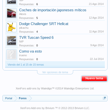
NIP
21 Ago 2014
Respuestas:
6
Coches de importación japoneses míticos
Alexis
12 Ago 2014
Respuestas:
5
Dodge Challenger SRT Hellcat
pikachu
11 Ago 2014
Respuestas:
4
TVR Tuscan Speed 6
NIP
9 Ago 2014
Respuestas:
0
Como va esto
trueno
22 Jul 2014
Respuestas:
0
Viendo del 1 al 15 de 15 temas
Ver opciones de tema
Nuevo tema
XenForo add-ons by Waindigo
™ ©2014
Waindigo Enterprises Ltd
.
Portal
Foros
XenForo Add-ons by Brivium ™ © 2012-2013 Brivium LLC.