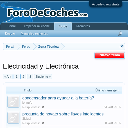
Accede o regístrate
Portal
empeñar mi coche
Miembros
Foros
Buscar
Mensajes recientes
Portal
Foros
Zona Técnica
Nuevo tema
Electricidad y Electrónica
< Ant
1
2
3
Siguiente >
Título
Último mensaje ↓
condensador para ayudar a la batería?
johngfd
23 Oct 2016
Respuestas:
0
pregunta de novato sobre llaves inteligentes
3luiggi
8 Oct 2016
Respuestas:
0