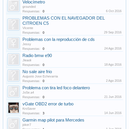
Velocímetro
grounded
6 Oct 2016
Respuestas:
0
PROBLEMAS CON EL NAVEGADOR DEL
CITROEN C5
VIcente
29 Sep 2016
Respuestas:
0
Problemas con la reproducción de cds
Jessy
24 Ago 2016
Respuestas:
0
Radio bmw e90
Jleaoli
18 Ago 2016
Respuestas:
0
No sale aire frio
Augusto Jose Echevarria
2 Ago 2016
Respuestas:
0
Problema con tira led foco delantero
JoSe.a4
21 Jun 2016
Respuestas:
0
vGate OBD2 error de turbo
KroSaver
14 Jun 2016
Respuestas:
3
Garmin map pilot para Mercedes
joker7