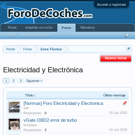
Accede o regístrate
Portal
empeñar mi coche
Miembros
Foros
Buscar
Mensajes recientes
Portal
Foros
Zona Técnica
Nuevo tema
Electricidad y Electrónica
1
2
3
Siguiente >
Título ↓
Último mensaje
[Normas] Foro Electricidad y Electronica
NIP
15 Jun 2015
Respuestas:
0
vGate OBD2 error de turbo
KroSaver
14 Jun 2016
Respuestas:
3