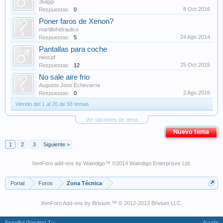
3luiggi
8 Oct 2016
Respuestas:
0
Poner faros de Xenon?
martillohidraulico
24 Ago 2014
Respuestas:
5
Pantallas para coche
neocpf
25 Oct 2015
Respuestas:
12
No sale aire frio
Augusto Jose Echevarria
2 Ago 2016
Respuestas:
0
Viendo del 1 al 20 de 58 temas
Ver opciones de tema
Nuevo tema
1
2
3
Siguiente >
XenForo add-ons by Waindigo
™ ©2014
Waindigo Enterprises Ltd
.
Portal
Foros
Zona Técnica
XenForo Add-ons by Brivium ™ © 2012-2013 Brivium LLC.
Español (Neutro) Tu
Ayuda