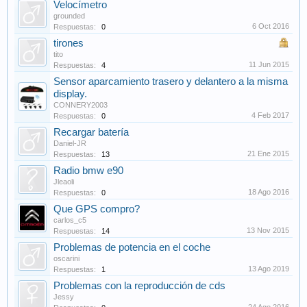
Velocímetro
grounded
6 Oct 2016
Respuestas:
0
tirones
tito
11 Jun 2015
Respuestas:
4
Sensor aparcamiento trasero y delantero a la misma
display.
CONNERY2003
4 Feb 2017
Respuestas:
0
Recargar batería
Daniel-JR
21 Ene 2015
Respuestas:
13
Radio bmw e90
Jleaoli
18 Ago 2016
Respuestas:
0
Que GPS compro?
carlos_c5
13 Nov 2015
Respuestas:
14
Problemas de potencia en el coche
oscarini
13 Ago 2019
Respuestas:
1
Problemas con la reproducción de cds
Jessy