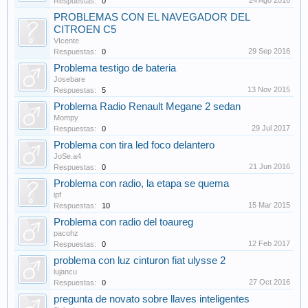
24 Ago 2016
Respuestas:
0
PROBLEMAS CON EL NAVEGADOR DEL
CITROEN C5
VIcente
29 Sep 2016
Respuestas:
0
Problema testigo de bateria
Josebare
13 Nov 2015
Respuestas:
5
Problema Radio Renault Megane 2 sedan
Mompy
29 Jul 2017
Respuestas:
0
Problema con tira led foco delantero
JoSe.a4
21 Jun 2016
Respuestas:
0
Problema con radio, la etapa se quema
ipf
15 Mar 2015
Respuestas:
10
Problema con radio del toaureg
pacohz
12 Feb 2017
Respuestas:
0
problema con luz cinturon fiat ulysse 2
lujancu
27 Oct 2016
Respuestas:
0
pregunta de novato sobre llaves inteligentes