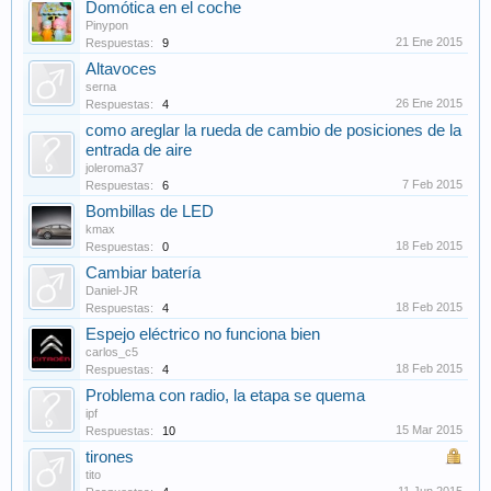
Domótica en el coche
Pinypon
21 Ene 2015
Respuestas:
9
Altavoces
serna
26 Ene 2015
Respuestas:
4
como areglar la rueda de cambio de posiciones de la
entrada de aire
joleroma37
7 Feb 2015
Respuestas:
6
Bombillas de LED
kmax
18 Feb 2015
Respuestas:
0
Cambiar batería
Daniel-JR
18 Feb 2015
Respuestas:
4
Espejo eléctrico no funciona bien
carlos_c5
18 Feb 2015
Respuestas:
4
Problema con radio, la etapa se quema
ipf
15 Mar 2015
Respuestas:
10
tirones
tito