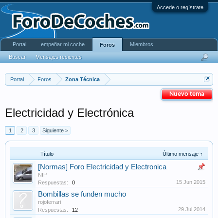
Accede o regístrate
Portal
empeñar mi coche
Miembros
Foros
Buscar
Mensajes recientes
Portal
Foros
Zona Técnica
Nuevo tema
Electricidad y Electrónica
1
2
3
Siguiente >
Título
Último mensaje ↑
[Normas] Foro Electricidad y Electronica
NIP
15 Jun 2015
Respuestas:
0
Bombillas se funden mucho
rojoferrari
29 Jul 2014
Respuestas:
12