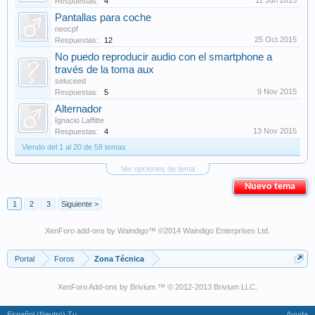
11 Jun 2015
Respuestas:
4
Pantallas para coche
neocpf
25 Oct 2015
Respuestas:
12
No puedo reproducir audio con el smartphone a
través de la toma aux
seluceed
9 Nov 2015
Respuestas:
5
Alternador
Ignacio Laffitte
13 Nov 2015
Respuestas:
4
Viendo del 1 al 20 de 58 temas
Ver opciones de tema
Nuevo tema
1
2
3
Siguiente >
XenForo add-ons by Waindigo
™ ©2014
Waindigo Enterprises Ltd
.
Portal
Foros
Zona Técnica
XenForo Add-ons by Brivium ™ © 2012-2013 Brivium LLC.
Español (Neutro) Tu
Ayuda