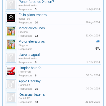
Poner faros de Xenon?
martillohidraulico
24 Ago 2014
Respuestas:
5
Fallo piloto trasero
carlos_c5
26 Ago 2014
Respuestas:
10
Motor elevalunas
Pinypon
21 Oct 2014
Respuestas:
12
Motor elevalunas
Pinypon
N/A
Respuestas:
–
Llave al agua!
martillohidraulico
9 Nov 2014
Respuestas:
6
Limpiar batería
Rojoferrari
30 Dic 2014
Respuestas:
8
Apple CarPlay
Daniel-JR
30 Dic 2014
Respuestas:
15
Recargar batería
Daniel-JR
21 Ene 2015
Respuestas:
13