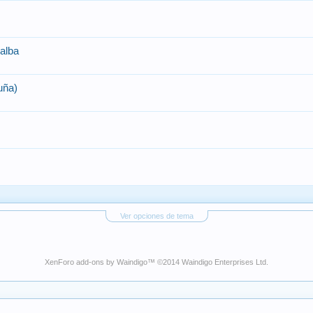
lalba
uña)
Ver opciones de tema
XenForo add-ons by Waindigo
™ ©2014
Waindigo Enterprises Ltd
.