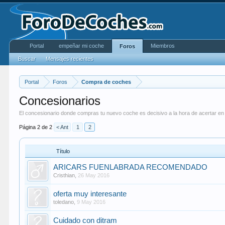
Portal
empeñar mi coche
Miembros
Foros
Buscar
Mensajes recientes
Portal
Foros
Compra de coches
Concesionarios
El concesionario donde compras tu nuevo coche es decisivo a la hora de acertar en
Página 2 de 2
< Ant
1
2
Título
ARICARS FUENLABRADA RECOMENDADO
Cristhian
,
26 May 2016
oferta muy interesante
toledano
,
9 May 2016
Cuidado con ditram