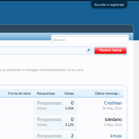
Accede o regístrate
Nuevo tema
io en particular o consigue recomendaciones en tu zona
Fecha de inicio
Respuestas
Visitas
Último mensaje ↓
Respuestas:
0
Cristhian
Visitas:
3.434
26 May 2016
Respuestas:
0
toledano
Visitas:
3.125
9 May 2016
Respuestas:
2
kmax