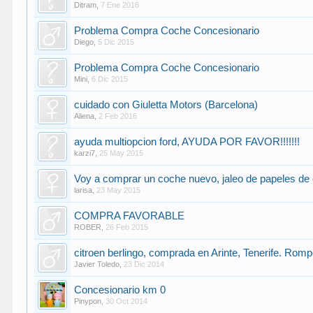
Ditram
,
7 Ene 2016
Problema Compra Coche Concesionario
Diego
,
5 Dic 2015
Problema Compra Coche Concesionario
Mini
,
6 Dic 2015
cuidado con Giuletta Motors (Barcelona)
Aliena
,
2 Feb 2016
ayuda multiopcion ford, AYUDA POR FAVOR!!!!!!!
karzi7
,
25 May 2015
Voy a comprar un coche nuevo, jaleo de papeles de
larisa
,
23 May 2015
COMPRA FAVORABLE
ROBER
,
26 Feb 2015
citroen berlingo, comprada en Arinte, Tenerife. Romp
Javier Toledo
,
23 Dic 2014
Concesionario km 0
Pinypon
,
30 Oct 2014