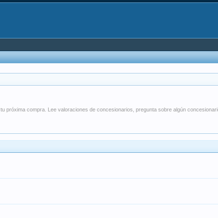
 tu próxima compra. Lee valoraciones de concesionarios, pregunta sobre algún concesionar