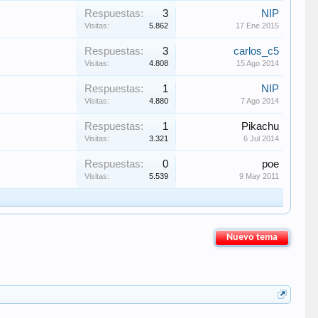
Respuestas:
3
NIP
Visitas:
5.862
17 Ene 2015
Respuestas:
3
carlos_c5
Visitas:
4.808
15 Ago 2014
Respuestas:
1
NIP
Visitas:
4.880
7 Ago 2014
Respuestas:
1
Pikachu
Visitas:
3.321
6 Jul 2014
Respuestas:
0
poe
Visitas:
5.539
9 May 2011
Nuevo tema