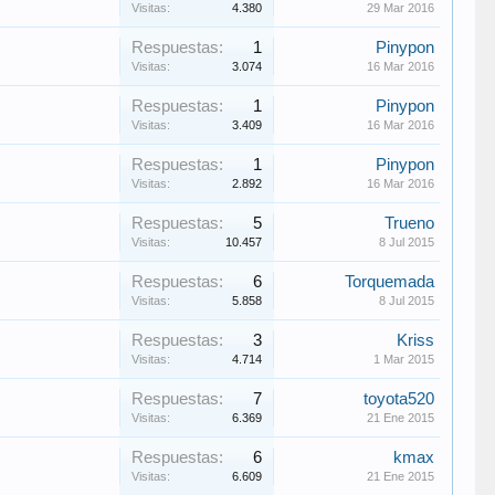
Visitas:
4.380
29 Mar 2016
Respuestas:
1
Pinypon
Visitas:
3.074
16 Mar 2016
Respuestas:
1
Pinypon
Visitas:
3.409
16 Mar 2016
Respuestas:
1
Pinypon
Visitas:
2.892
16 Mar 2016
Respuestas:
5
Trueno
Visitas:
10.457
8 Jul 2015
Respuestas:
6
Torquemada
Visitas:
5.858
8 Jul 2015
Respuestas:
3
Kriss
Visitas:
4.714
1 Mar 2015
Respuestas:
7
toyota520
Visitas:
6.369
21 Ene 2015
Respuestas:
6
kmax
Visitas:
6.609
21 Ene 2015