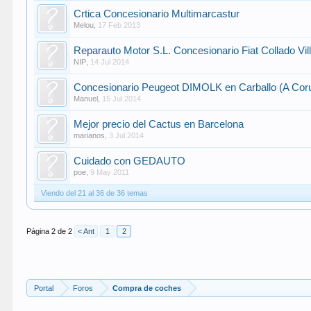
Crtica Concesionario Multimarcastur
Melou
,
17 Feb 2013
Reparauto Motor S.L. Concesionario Fiat Collado Vil
NIP
,
14 Jul 2014
Concesionario Peugeot DIMOLK en Carballo (A Cor
Manuel
,
15 Jul 2014
Mejor precio del Cactus en Barcelona
marianos
,
3 Jul 2014
Cuidado con GEDAUTO
poe
,
9 May 2011
Viendo del 21 al 36 de 36 temas
Página 2 de 2
< Ant
1
2
Portal
Foros
Compra de coches