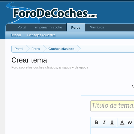
Portal
empeñar mi coche
Miembros
Foros
Buscar
Mensajes recientes
Portal
Foros
Coches clásicos
Crear tema
Foro sobre los coches clásicos, antiguos y de época
V