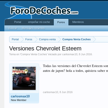
Portal
empeñar mi coche
Miembros
Foros
Buscar
Mensajes recientes
Portal
Foros
Compra venta
Compra Venta Coches
Versiones Chevrolet Esteem
Tema en '
Compra Venta Coches
' iniciado por
carlosmax10
,
8 Jun 2016
.
Todas las versiones del Chevrolet Esteem so
autos de japon? hola a todos, quisiera saber
carlosmax10
,
8 Jun 2016
carlosmax10
New Member