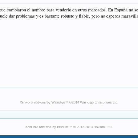
que cambiaron el nombre para venderlo en otros mercados. En España no se v
uele dar problemas y es bastante robusto y fiable, pero no esperes maravill
XenForo add-ons by Waindigo
™ ©2014
Waindigo Enterprises Ltd
.
XenForo Add-ons by Brivium ™ © 2012-2013 Brivium LLC.