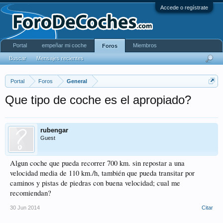
Accede o regístrate
Portal
empeñar mi coche
Miembros
Foros
Buscar
Mensajes recientes
Portal
Foros
General
Que tipo de coche es el apropiado?
rubengar
Guest
Algun coche que pueda recorrer 700 km. sin repostar a una
velocidad media de 110 km./h, también que pueda transitar por
caminos y pistas de piedras con buena velocidad; cual me
recomiendan?
30 Jun 2014
Citar