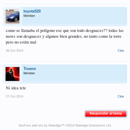
toyota520
Member
como se llamaba el polígono ese que son todo desguaces?? todas las
naves son desguaces y algunos bien grandes, no tanto como la torre
pero no están mal
26 Oct 2014
Citar
Trueno
Member
Ni idea tete
27 Oct 2014
Citar
Responder al tema
XenForo add-ons by Waindigo
™ ©2014
Waindigo Enterprises Ltd
.