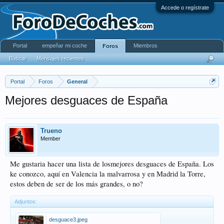
Accede o regístrate
Portal
empeñar mi coche
Miembros
Foros
Buscar
Mensajes recientes
Portal
Foros
General
Mejores desguaces de España
Trueno
Member
Me gustaria hacer una lista de losmejores desguaces de España. Los
ke conozco, aquí en Valencia la malvarrosa y en Madrid la Torre,
estos deben de ser de los más grandes, o no?
Adjuntos:
desguace3.jpeg