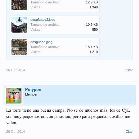
Tamaño de archivo:
12,9 KB
Visitas:
1.348
desgfuace2.jpeg
Tamaño de archivo:
10,6 KB
Visitas:
850
desguace.jpeg
Tamaño de archivo:
18,4 KB
Visitas:
1.210
26 Oct 2014
Citar
Pinypon
Member
La torre tiene una buena campa. No se de muchos más, los de CyL
son muy pequeños en comparación, pero para pequeñas cosillas me
valen.
26 Oct 2014
Citar