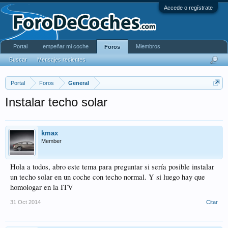
Accede o regístrate
Portal
empeñar mi coche
Miembros
Foros
Buscar
Mensajes recientes
Portal
Foros
General
Instalar techo solar
kmax
Member
Hola a todos, abro este tema para preguntar si sería posible instalar
un techo solar en un coche con techo normal. Y si luego hay que
homologar en la ITV
31 Oct 2014
Citar