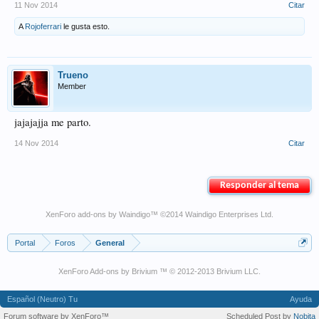
11 Nov 2014
Citar
A
Rojoferrari
le gusta esto.
Trueno
Member
jajajajja me parto.
14 Nov 2014
Citar
Responder al tema
XenForo add-ons by Waindigo
™ ©2014
Waindigo Enterprises Ltd
.
Portal
Foros
General
XenForo Add-ons by Brivium ™ © 2012-2013 Brivium LLC.
Español (Neutro) Tu
Ayuda
Forum software by XenForo™
Scheduled Post by
Nobita