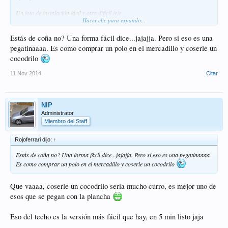
Un foto de instalación fácil y otra dificil jeje
Hacer clic para expandir...
Ver el archivo adjunto 1017
Ver el archivo adjunto 1018
Ver el archivo adjunto
Estás de coña no? Una forma fácil dice...jajajja. Pero si eso es una
1019
pegatinaaaa. Es como comprar un polo en el mercadillo y coserle un
cocodrilo
11 Nov 2014
Citar
NIP
Administrator
Miembro del Staff
Rojoferrari dijo:
↑
Estás de coña no? Una forma fácil dice...jajajja. Pero si eso es una pegatinaaaa.
Es como comprar un polo en el mercadillo y coserle un cocodrilo
Que vaaaa, coserle un cocodrilo sería mucho curro, es mejor uno de
esos que se pegan con la plancha
Eso del techo es la versión más fácil que hay, en 5 min listo jaja