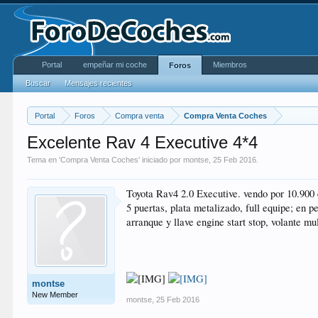
Portal
empeñar mi coche
Miembros
Foros
Buscar
Mensajes recientes
Portal
Foros
Compra venta
Compra Venta Coches
Excelente Rav 4 Executive 4*4
Tema en '
Compra Venta Coches
' iniciado por
montse
,
25 Feb 2016
.
Toyota Rav4 2.0 Executive. vendo por 10.900
5 puertas, plata metalizado, full equipe; en pe
arranque y llave engine start stop, volante m
montse
New Member
montse
,
25 Feb 2016