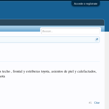
Accede o regístrate
s techo , frontal y estriberas toyota, asientos de piel y calefactados,
yota
#1
Citar