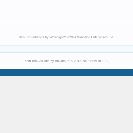
XenForo add-ons by Waindigo
™ ©2014
Waindigo Enterprises Ltd
.
XenForo Add-ons by Brivium ™ © 2012-2013 Brivium LLC.