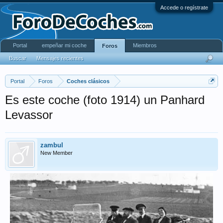
Accede o regístrate
Portal
empeñar mi coche
Miembros
Foros
Buscar
Mensajes recientes
Portal
Foros
Coches clásicos
Es este coche (foto 1914) un Panhard
Levassor
zambul
New Member