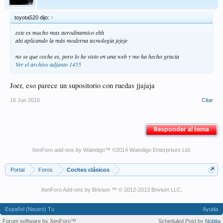
toyota520 dijo:
↑
este es mucho mas aerodinamico ehh
ahi aplicando la más moderna tecnología jejeje
no se que coche es, pero lo he visto en una web y me ha hecho gracia
Ver el archivo adjunto 1455
Joer, eso parece un supositorio con ruedas jjajaja
16 Jun 2016
Citar
Responder al tema
XenForo add-ons by Waindigo
™ ©2014
Waindigo Enterprises Ltd
.
Portal
Foros
Coches clásicos
XenForo Add-ons by Brivium ™ © 2012-2013 Brivium LLC.
Español (Neutro) Tu
Ayuda
Forum software by XenForo™
Scheduled Post by
Nobita