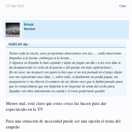
12 Sep 2015
Citar
kmax
Member
NABGAR dijo:
↑
Tienes toda la razón, estos programas americanos son así...... estilo americano.
Empeños a lo bestia, embargos a lo bestia....
Y algunos en España lo han copiado y dejas de pagar un día y a los tres días te
ha desaparecido el coche de la puerta o del garaje sin más explicaciones...
En mi caso, me aseguré con quien lo hice que si no era puntual en el pago algún
mes me esperarían unos días, y, sobre todo, si finalmente no podía pagar, me
aseguraron (y me dieron el contacto de un cliente suyo que le había pasado para
que lo comprobara) que me dejarían a mí negociar la venta del coche para
liquidar con ellos únicamente su cuenta y el resto podermelo quedar.
Menos mal, está claro que estas cosas las hacen para dar
espectáculo en la TV
Para una situación de necesidad puede ser una opción el tema del
empeño