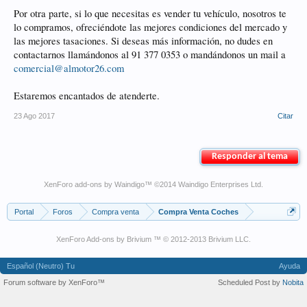
Por otra parte, si lo que necesitas es vender tu vehículo, nosotros te
lo compramos, ofreciéndote las mejores condiciones del mercado y
las mejores tasaciones. Si deseas más información, no dudes en
contactarnos llamándonos al 91 377 0353 o mandándonos un mail a
comercial@almotor26.com
Estaremos encantados de atenderte.
23 Ago 2017
Citar
Responder al tema
XenForo add-ons by Waindigo
™ ©2014
Waindigo Enterprises Ltd
.
Portal
Foros
Compra venta
Compra Venta Coches
XenForo Add-ons by Brivium ™ © 2012-2013 Brivium LLC.
Español (Neutro) Tu
Ayuda
Forum software by XenForo™
Scheduled Post by
Nobita