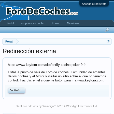
Accede o regístrate
Portal
empeñar mi coche
Foros
Miembros
Portal
Redirección externa
https://www.keyfora.com/site/betify-casino-poker-fr.fr
Estás a punto de salir de Foro de coches. Comunidad de amantes
de los coches y el Motor y visitar un sitio sobre el que no tenemos
control. Haz clic en el siguiente botón para ir a www.keyfora.com.
Continúar...
XenForo add-ons by Waindigo
™ ©2014
Waindigo Enterprises Ltd
.