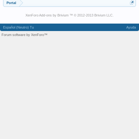
Portal
XenForo Add-ons by Brivium ™ © 2012-2013 Brivium LLC.
Español (Neutro) Tu
Ayuda
Forum software by XenForo™