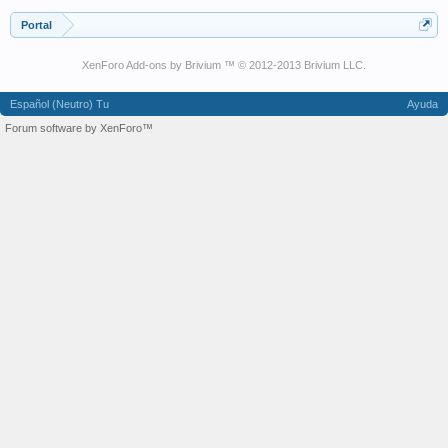
Portal
XenForo Add-ons by Brivium ™ © 2012-2013 Brivium LLC.
Español (Neutro) Tu
Ayuda
Forum software by XenForo™