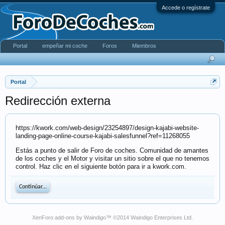
Accede o regístrate
Portal
empeñar mi coche
Foros
Miembros
Portal
Redirección externa
https://kwork.com/web-design/23254897/design-kajabi-website-
landing-page-online-course-kajabi-salesfunnel?ref=11268055
Estás a punto de salir de Foro de coches. Comunidad de amantes
de los coches y el Motor y visitar un sitio sobre el que no tenemos
control. Haz clic en el siguiente botón para ir a kwork.com.
Continúar...
XenForo add-ons by Waindigo
™ ©2014
Waindigo Enterprises Ltd
.