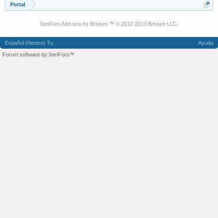
Portal
XenForo Add-ons by Brivium ™ © 2012-2013 Brivium LLC.
Español (Neutro) Tu
Ayuda
Forum software by XenForo™