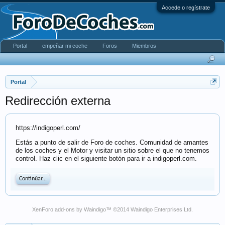
Accede o regístrate
Portal
empeñar mi coche
Foros
Miembros
Portal
Redirección externa
https://indigoperl.com/
Estás a punto de salir de Foro de coches. Comunidad de amantes
de los coches y el Motor y visitar un sitio sobre el que no tenemos
control. Haz clic en el siguiente botón para ir a indigoperl.com.
Continúar...
XenForo add-ons by Waindigo
™ ©2014
Waindigo Enterprises Ltd
.