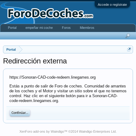
Accede o regístrate
Portal
empeñar mi coche
Foros
Miembros
Portal
Redirección externa
https://Sonoran-CAD-code-redeem.linegames.org
Estás a punto de salir de Foro de coches. Comunidad de amantes
de los coches y el Motor y visitar un sitio sobre el que no tenemos
control. Haz clic en el siguiente botón para ir a Sonoran-CAD-
code-redeem.linegames.org.
Continúar...
XenForo add-ons by Waindigo
™ ©2014
Waindigo Enterprises Ltd
.