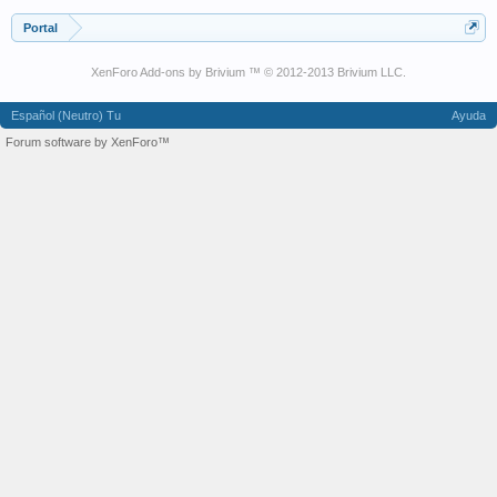
Portal
XenForo Add-ons by Brivium ™ © 2012-2013 Brivium LLC.
Español (Neutro) Tu
Ayuda
Forum software by XenForo™