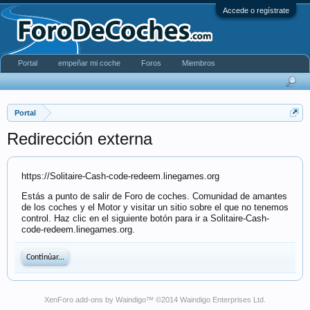
Accede o regístrate
Portal
empeñar mi coche
Foros
Miembros
Portal
Redirección externa
https://Solitaire-Cash-code-redeem.linegames.org
Estás a punto de salir de Foro de coches. Comunidad de amantes
de los coches y el Motor y visitar un sitio sobre el que no tenemos
control. Haz clic en el siguiente botón para ir a Solitaire-Cash-
code-redeem.linegames.org.
Continúar...
XenForo add-ons by Waindigo
™ ©2014
Waindigo Enterprises Ltd
.