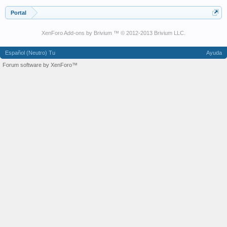
Portal
XenForo Add-ons by Brivium ™ © 2012-2013 Brivium LLC.
Español (Neutro) Tu
Ayuda
Forum software by XenForo™