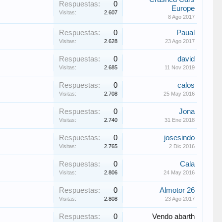
Respuestas:
0
Europe
Visitas:
2.607
8 Ago 2017
Respuestas:
0
Paual
Visitas:
2.628
23 Ago 2017
Respuestas:
0
david
Visitas:
2.685
11 Nov 2019
Respuestas:
0
calos
Visitas:
2.708
25 May 2016
Respuestas:
0
Jona
Visitas:
2.740
31 Ene 2018
Respuestas:
0
josesindo
Visitas:
2.765
2 Dic 2016
Respuestas:
0
Cala
Visitas:
2.806
24 May 2016
Respuestas:
0
Almotor 26
Visitas:
2.808
23 Ago 2017
Respuestas:
0
Vendo abarth