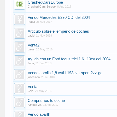
CrashedCarsEurope
Crashed Cars Europe
,
8 Ago 2017
Vendo Mercedes E270 CDI del 2004
Paual
,
23 Ago 2017
Artículo sobre el empeño de coches
david
,
11 Nov 2019
Venta2
calos
,
25 May 2016
Ayuda con un Ford focus tdci 1.6 110cv del 2004
Jona
,
31 Ene 2018
Vendo corolla 1,8 vvtl-i 193cv t-sport 2zz-ge
josesindo
,
2 Dic 2016
Venta
Cala
,
24 May 2016
Compramos tu coche
Almotor 26
,
23 Ago 2017
Vendo abarth