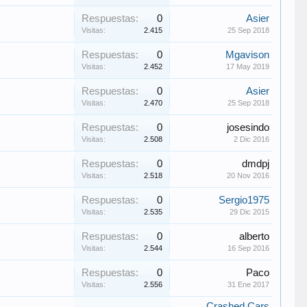
Respuestas:
0
Asier
Visitas:
2.415
25 Sep 2018
Respuestas:
0
Mgavison
Visitas:
2.452
17 May 2019
Respuestas:
0
Asier
Visitas:
2.470
25 Sep 2018
Respuestas:
0
josesindo
Visitas:
2.508
2 Dic 2016
Respuestas:
0
dmdpj
Visitas:
2.518
20 Nov 2016
Respuestas:
0
Sergio1975
Visitas:
2.535
29 Dic 2015
Respuestas:
0
alberto
Visitas:
2.544
16 Sep 2016
Respuestas:
0
Paco
Visitas:
2.556
31 Ene 2017
Crashed Cars