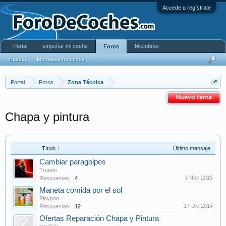
Accede o regístrate
Portal
empeñar mi coche
Miembros
Foros
Buscar
Mensajes recientes
Portal
Foros
Zona Técnica
Nuevo tema
Chapa y pintura
Título ↑
Último mensaje
Cambiar paragolpes
Trueno
3 Nov 2015
Respuestas:
4
Maneta comida por el sol
Pinypon
17 Dic 2014
Respuestas:
12
Ofertas Reparación Chapa y Pintura